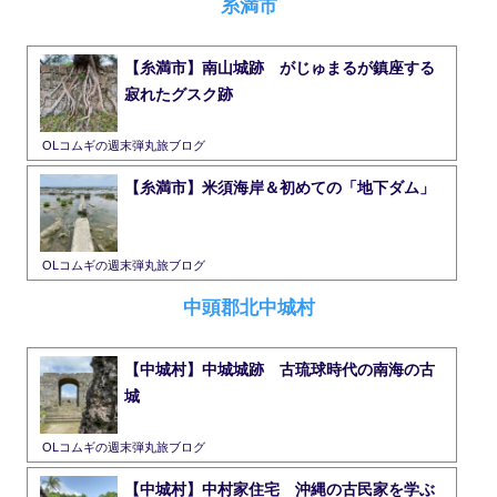
糸満市
【糸満市】南山城跡 がじゅまるが鎮座する
寂れたグスク跡
OLコムギの週末弾丸旅ブログ
【糸満市】米須海岸＆初めての「地下ダム」
OLコムギの週末弾丸旅ブログ
中頭郡北中城村
【中城村】中城城跡 古琉球時代の南海の古
城
OLコムギの週末弾丸旅ブログ
【中城村】中村家住宅 沖縄の古民家を学ぶ