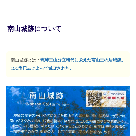
南山城跡について
南山城跡とは：
琉球三山分立時代に栄えた南山王の居城跡。
15C尚巴志によって滅ぼされた。