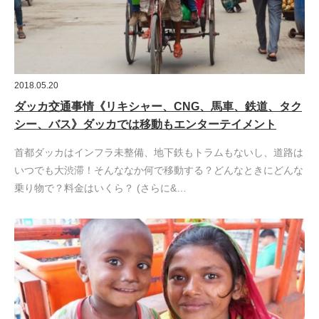
2018.05.20
ダッカ交通事情《リキシャー、CNG、馬車、鉄道、タク
シー、バス》ダッカでは移動もエンターテイメント
首都ダッカはインフラ未整備、地下鉄もトラムもないし、道路は
いつでも大渋滞！そんななか何で移動する？どんなときにどんな
乗り物で？料金はいくら？ (さらに&…