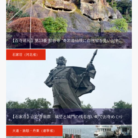
【百寺巡礼】第13番 那谷寺 “奇岩遊仙境に自然智を見いだす”
石家荘（河北省）
【石家荘】正定寺廟群 城壁と城門の残る古い町でお寺めぐり
大連・旅順・丹東（遼寧省）