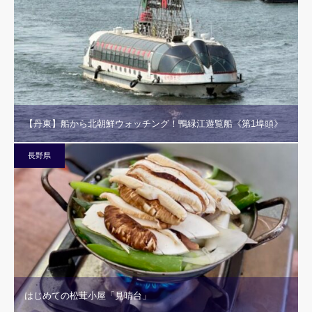
【丹東】船から北朝鮮ウォッチング！鴨緑江遊覧船《第1埠頭》
長野県
はじめての松茸小屋「見晴台」