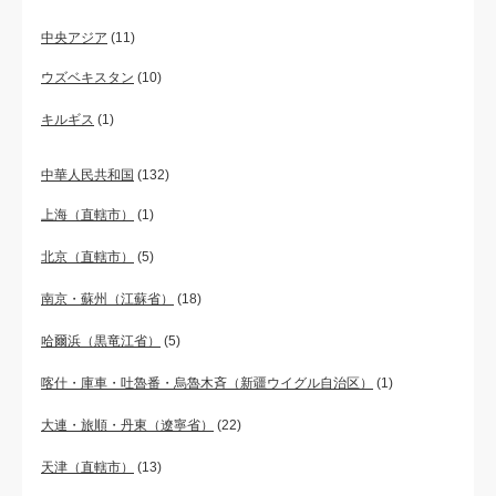
中央アジア
(11)
ウズベキスタン
(10)
キルギス
(1)
中華人民共和国
(132)
上海（直轄市）
(1)
北京（直轄市）
(5)
南京・蘇州（江蘇省）
(18)
哈爾浜（黒竜江省）
(5)
喀什・庫車・吐魯番・烏魯木斉（新疆ウイグル自治区）
(1)
大連・旅順・丹東（遼寧省）
(22)
天津（直轄市）
(13)