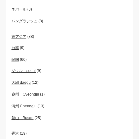
ネパール
(3)
バングラデシュ
(8)
東アジア
(88)
台湾
(9)
韓国
(60)
ソウル seoul
(9)
大邱 daegu
(12)
慶州 Gyeongju
(1)
清州 Cheongju
(13)
釜山 Busan
(25)
香港
(19)