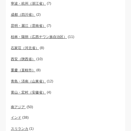
寧波・杭州（浙江省）
(7)
成都（四川省）
(2)
昆明・麗江（雲南省）
(7)
桂林・陽朔（広西チワン族自治区）
(11)
石家荘（河北省）
(8)
西安（陝西省）
(10)
重慶（直轄市）
(8)
青島・済南（山東省）
(12)
黄山・宏村（安徽省）
(4)
南アジア
(50)
インド
(38)
スリランカ
(1)