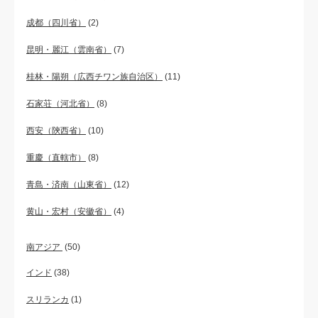
成都（四川省）
(2)
昆明・麗江（雲南省）
(7)
桂林・陽朔（広西チワン族自治区）
(11)
石家荘（河北省）
(8)
西安（陝西省）
(10)
重慶（直轄市）
(8)
青島・済南（山東省）
(12)
黄山・宏村（安徽省）
(4)
南アジア
(50)
インド
(38)
スリランカ
(1)