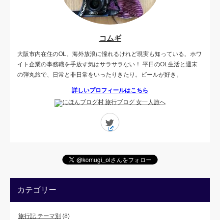
コムギ
大阪市内在住のOL。海外放浪に憧れるけれど現実も知っている。ホワ
イト企業の事務職を手放す気はサラサラない！ 平日のOL生活と週末
の弾丸旅で、日常と非日常をいったりきたり。ビールが好き。
詳しいプロフィールはこちら
Twitter
カテゴリー
旅行記 テーマ別
(8)