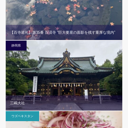
【百寺巡礼】第35番 百済寺 “巨大要塞の面影を残す重厚な境内”
静岡県
三嶋大社
ウズベキスタン