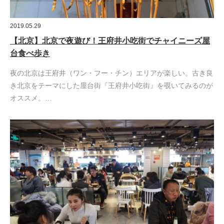
2019.05.29
【北京】北京で夜遊び！王府井小吃街でチャイニーズ屋
台食べ歩き
夜の北京は王府井（ワン・フー・チン）エリアが楽しい。古き良
き北京をテーマにした屋台街『王府井小吃街』を覗いてみるのが
オススメ。…