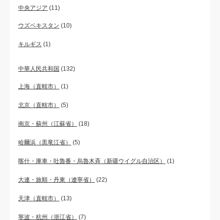
中央アジア
(11)
ウズベキスタン
(10)
キルギス
(1)
中華人民共和国
(132)
上海（直轄市）
(1)
北京（直轄市）
(5)
南京・蘇州（江蘇省）
(18)
哈爾浜（黒竜江省）
(5)
喀什・庫車・吐魯番・烏魯木斉（新疆ウイグル自治区）
(1)
大連・旅順・丹東（遼寧省）
(22)
天津（直轄市）
(13)
寧波・杭州（浙江省）
(7)