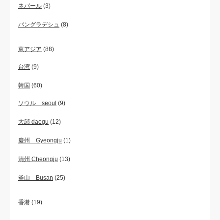
ネパール
(3)
バングラデシュ
(8)
東アジア
(88)
台湾
(9)
韓国
(60)
ソウル seoul
(9)
大邱 daegu
(12)
慶州 Gyeongju
(1)
清州 Cheongju
(13)
釜山 Busan
(25)
香港
(19)