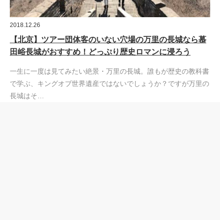
2018.12.26
【北京】ツアー団体客のいない穴場の万里の長城なら慕
田峪長城がおすすめ！どっぷり歴史ロマンに浸ろう
一生に一度は見てみたい絶景・万里の長城。誰もが歴史の教科書
で学ぶ、キングオブ世界遺産ではないでしょうか？ですが万里の
長城はそ…