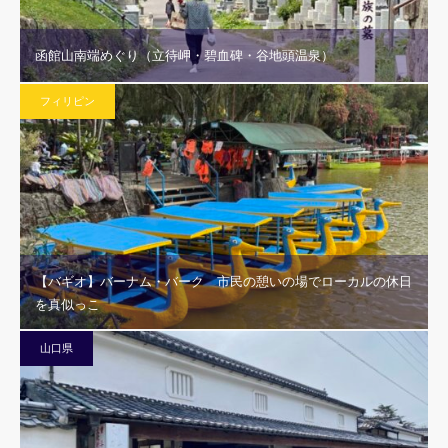
函館山南端めぐり（立待岬・碧血碑・谷地頭温泉）
フィリピン
【バギオ】バーナム・バーク 市民の憩いの場でローカルの休日
を真似っこ
山口県