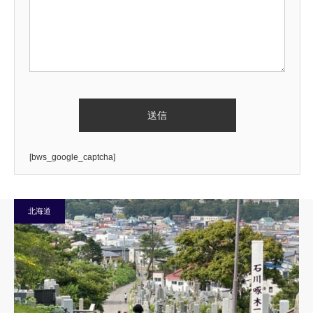
[bws_google_captcha]
北海道