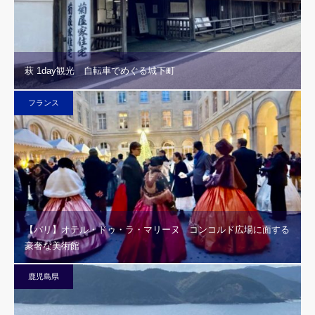
萩 1day観光 自転車でめぐる城下町
フランス
【パリ】オテル・ドゥ・ラ・マリーヌ コンコルド広場に面する
豪奢な美術館
鹿児島県