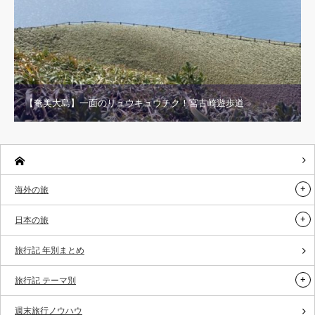
【奄美大島】一面のリュウキュウチク！宮古崎遊歩道
海外の旅
日本の旅
旅行記 年別まとめ
旅行記 テーマ別
週末旅行ノウハウ