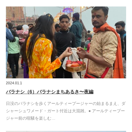
2024.01.1
バラナシ（6）バラナシまちあるき〜夜編
日没のバラナシを歩くアールティープージャーの始まるまえ、ダ
シャーシュワメード・ガート付近は大混雑。● アールティープー
ジャー前の喧騒を楽しむ…