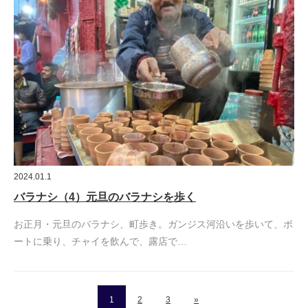
2024.01.1
バラナシ（4）元旦のバラナシを歩く
お正月・元旦のバラナシ、町歩き。ガンジス河沿いを歩いて、ボ
ートに乗り、チャイを飲んで、露店で…
1
2
3
»