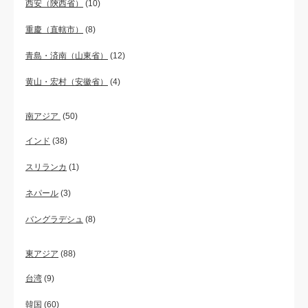
西安（陝西省）
(10)
重慶（直轄市）
(8)
青島・済南（山東省）
(12)
黄山・宏村（安徽省）
(4)
南アジア
(50)
インド
(38)
スリランカ
(1)
ネパール
(3)
バングラデシュ
(8)
東アジア
(88)
台湾
(9)
韓国
(60)