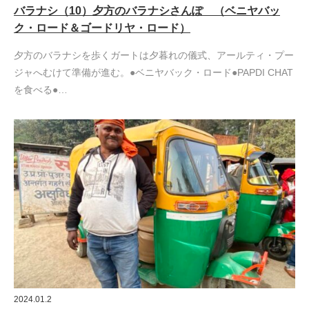
バラナシ（10）夕方のバラナシさんぽ （ベニヤバッ
ク・ロード＆ゴードリヤ・ロード）
夕方のバラナシを歩くガートは夕暮れの儀式、アールティ・プー
ジャへむけて準備が進む。●ベニヤバック・ロード●PAPDI CHAT
を食べる●…
2024.01.2