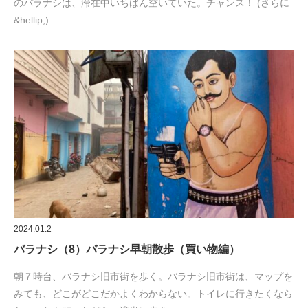
のバラナシは、滞在中いちばん空いていた。チャンス！ (さらに
&hellip;)…
2024.01.2
バラナシ（8）バラナシ早朝散歩（買い物編）
朝７時台、バラナシ旧市街を歩く。バラナシ旧市街は、マップを
みても、どこがどこだかよくわからない。トイレに行きたくなら