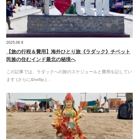
2025.06.9
【旅の行程＆費用】海外ひとり旅《ラダック》チベット
民族の住むインド最北の秘境へ
この記事では、ラダックへの旅のスケジュールと費用を記してい
ます (さらに&hellip;)…