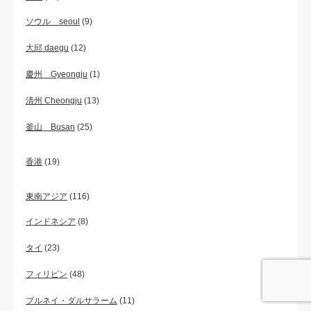
ソウル seoul
(9)
大邱 daegu
(12)
慶州 Gyeongju
(1)
清州 Cheongju
(13)
釜山 Busan
(25)
香港
(19)
東南アジア
(116)
インドネシア
(8)
タイ
(23)
フィリピン
(48)
ブルネイ・ダルサラーム
(11)