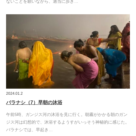
ないことを願いながら、適当に歩き…
2024.01.2
バラナシ（7）早朝の沐浴
午前5時、ガンジス河の沐浴を見に行く。朝霧がかかる朝のガン
ジス河は幻想的で、沐浴するようすがいっそう神秘的に感じた。
バラナシでは、早起き…