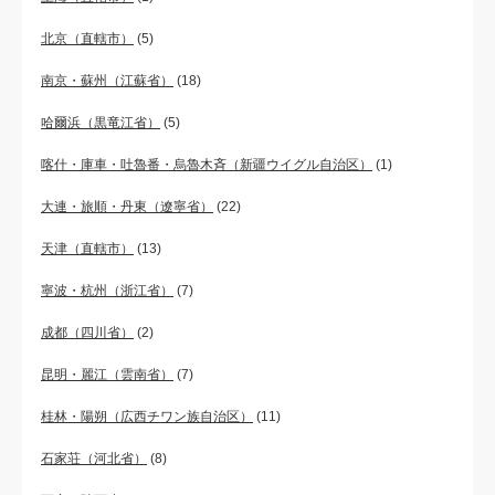
北京（直轄市）
(5)
南京・蘇州（江蘇省）
(18)
哈爾浜（黒竜江省）
(5)
喀什・庫車・吐魯番・烏魯木斉（新疆ウイグル自治区）
(1)
大連・旅順・丹東（遼寧省）
(22)
天津（直轄市）
(13)
寧波・杭州（浙江省）
(7)
成都（四川省）
(2)
昆明・麗江（雲南省）
(7)
桂林・陽朔（広西チワン族自治区）
(11)
石家荘（河北省）
(8)