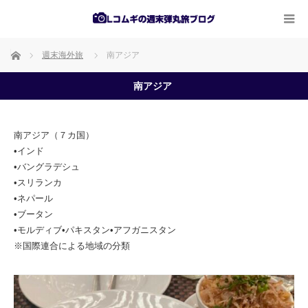
ホーム
週末海外旅
南アジア
南アジア
南アジア（７カ国）
•インド
•バングラデシュ
•スリランカ
•ネパール
•ブータン
•モルディブ•パキスタン•アフガニスタン
※国際連合による地域の分類