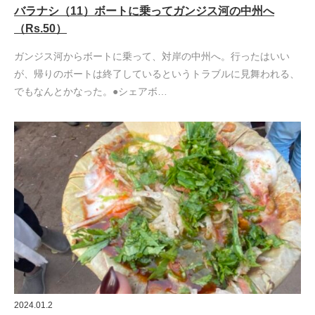
バラナシ（11）ボートに乗ってガンジス河の中州へ
（Rs.50）
ガンジス河からボートに乗って、対岸の中州へ。行ったはいい
が、帰りのボートは終了しているというトラブルに見舞われる、
でもなんとかなった。●シェアボ…
2024.01.2