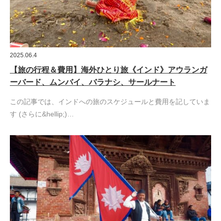
2025.06.4
【旅の行程＆費用】海外ひとり旅《インド》アウランガ
ーバード、ムンバイ、バラナシ、サールナート
この記事では、インドへの旅のスケジュールと費用を記していま
す (さらに&hellip;)…