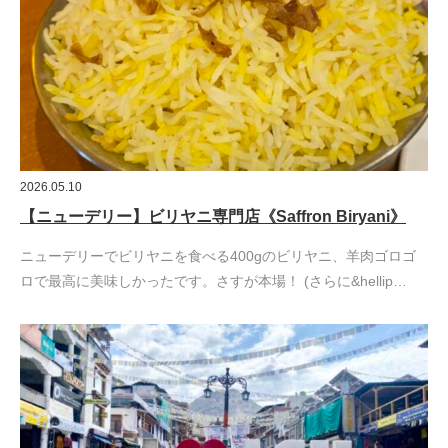
2026.05.10
【ニューデリー】ビリヤニ専門店《Saffron Biryani》
ニューデリーでビリヤニを食べる400gのビリヤニ、羊肉ゴロゴ
ロで最高に美味しかったです。さすが本場！ (さらに&hellip…