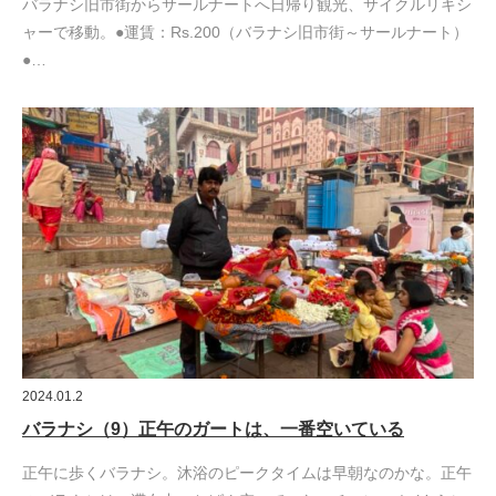
バラナシ旧市街からサールナートへ日帰り観光、サイクルリキシ
ャーで移動。●運賃：Rs.200（バラナシ旧市街～サールナート）
●…
2024.01.2
バラナシ（9）正午のガートは、一番空いている
正午に歩くバラナシ。沐浴のピークタイムは早朝なのかな。正午