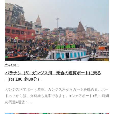
2024.01.1
バラナシ（5）ガンジス河 乗合の遊覧ボートに乗る
（Rs.100, 約30分）
ガンジス河でボート遊覧。ガンジス河からガートを眺める。ボー
トの上からは、火葬場も見学できます。●シェアボート●約１時間
の周遊●運賃：…