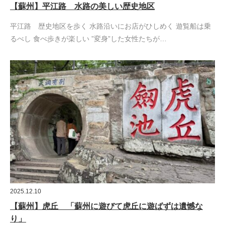
【蘇州】平江路 水路の美しい歴史地区
平江路 歴史地区を歩く 水路沿いにお店がひしめく 遊覧船は乗
るべし 食べ歩きが楽しい ”変身”した女性たちが…
2025.12.10
【蘇州】虎丘 「蘇州に遊びて虎丘に遊ばずは遺憾な
り」