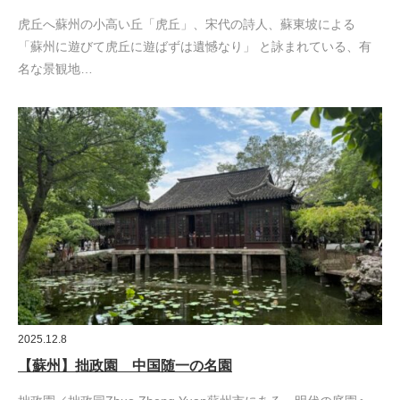
虎丘へ蘇州の小高い丘「虎丘」、宋代の詩人、蘇東坡による
「蘇州に遊びて虎丘に遊ばずは遺憾なり」 と詠まれている、有
名な景観地…
2025.12.8
【蘇州】拙政園 中国随一の名園