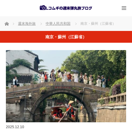
ホーム
週末海外旅
中華人民共和国
南京・蘇州（江蘇省）
南京・蘇州（江蘇省）
2025.12.10