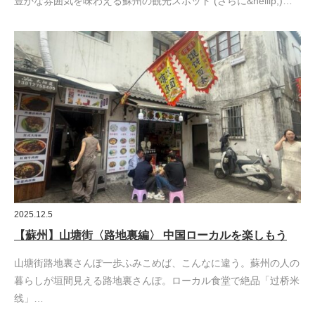
豊かな雰囲気を味わえる蘇州の観光スポット (さらに&hellip;)…
2025.12.5
【蘇州】山塘街〈路地裏編〉 中国ローカルを楽しもう
山塘街路地裏さんぽ一歩ふみこめば、こんなに違う。蘇州の人の
暮らしが垣間見える路地裏さんぽ。ローカル食堂で絶品「过桥米
线」…