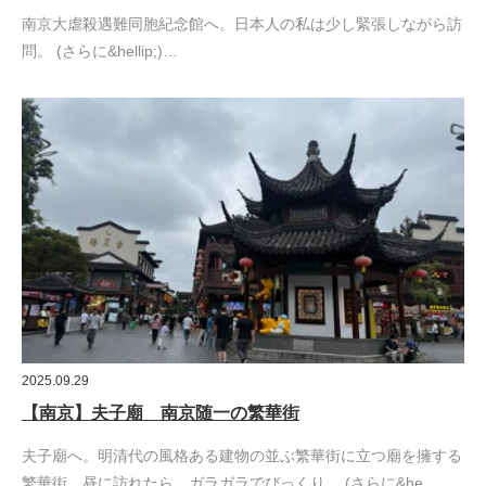
南京大虐殺遇難同胞紀念館へ。日本人の私は少し緊張しながら訪
問。 (さらに&hellip;)…
2025.09.29
【南京】夫子廟 南京随一の繁華街
夫子廟へ。明清代の風格ある建物の並ぶ繁華街に立つ廟を擁する
繁華街。昼に訪れたら、ガラガラでびっくり。 (さらに&he…