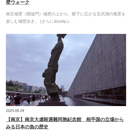
壁ウォーク
南京城壁（開放門）城壁の上から、眼下に広がる玄武湖の風景を
楽しむ城壁歩き。 (さらに&hellip;)…
2025.09.29
【南京】南京大虐殺遇難同胞紀念館 相手国の立場から
みる日本の負の歴史