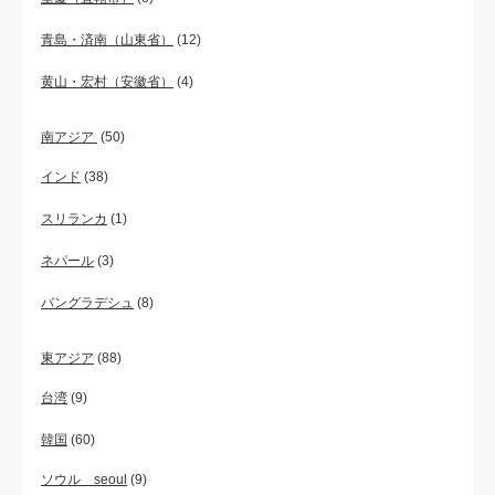
青島・済南（山東省）
(12)
黄山・宏村（安徽省）
(4)
南アジア
(50)
インド
(38)
スリランカ
(1)
ネパール
(3)
バングラデシュ
(8)
東アジア
(88)
台湾
(9)
韓国
(60)
ソウル seoul
(9)