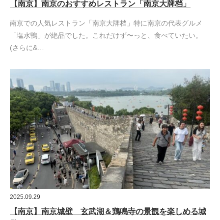
【南京】南京のおすすめレストラン「南京大牌档」
南京での人気レストラン「南京大牌档」特に南京の代表グルメ
「塩水鴨」が絶品でした。これだけず〜っと、食べていたい。
(さらに&…
2025.09.29
【南京】南京城壁 玄武湖＆鶏鳴寺の景観を楽しめる城