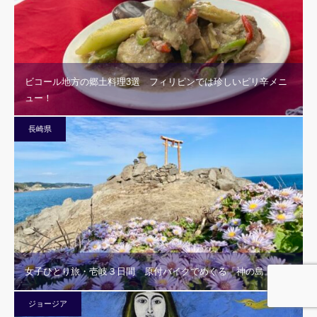
ビコール地方の郷土料理3選 フィリピンでは珍しいピリ辛メニ
ュー！
長崎県
女子ひとり旅・壱岐３日間 原付バイクでめぐる「神の島」
ジョージア