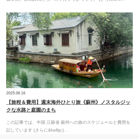
2025.06.16
【旅程＆費用】週末海外ひとり旅《蘇州》ノスタルジッ
クな水路と庭園のまち
この記事では、中国 江蘇省 蘇州への旅のスケジュールと費用を
記しています (さらに&hellip;)…