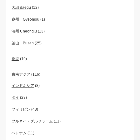
大邱 daegu
(12)
慶州 Gyeongju
(1)
清州 Cheongju
(13)
釜山 Busan
(25)
香港
(19)
東南アジア
(116)
インドネシア
(8)
タイ
(23)
フィリピン
(48)
ブルネイ・ダルサラーム
(11)
ベトナム
(11)