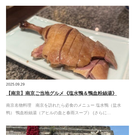
2025.09.29
【南京】南京ご当地グルメ《塩水鴨＆鴨血粉絲湯》
南京名物料理 南京を訪れたら必食のメニュー 塩水鴨（盐水
鸭） 鴨血粉絲湯（アヒルの血と春雨スープ） (さらに…