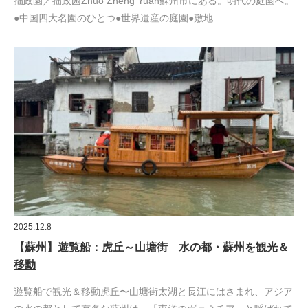
拙政園／拙政园Zhuo Zheng Yuan蘇州市にある。明代の庭園へ。
●中国四大名園のひとつ●世界遺産の庭園●敷地…
2025.12.8
【蘇州】遊覧船：虎丘～山塘街 水の都・蘇州を観光＆
移動
遊覧船で観光＆移動虎丘〜山塘街太湖と長江にはさまれ、アジア