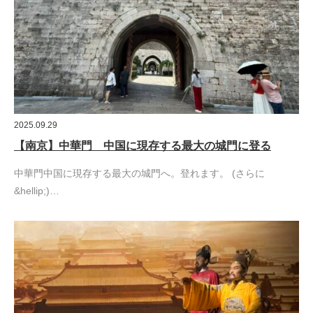
2025.09.29
【南京】中華門 中国に現存する最大の城門に登る
中華門中国に現存する最大の城門へ。登れます。 (さらに
&hellip;)…