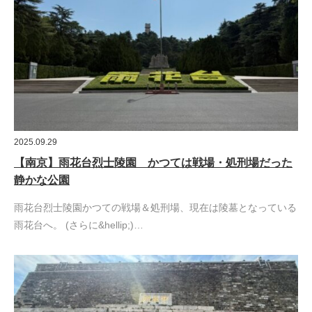
2025.09.29
【南京】雨花台烈士陵園 かつては戦場・処刑場だった
静かな公園
雨花台烈士陵園かつての戦場＆処刑場、現在は陵墓となっている
雨花台へ。 (さらに&hellip;)…