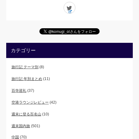
Twitter
カテゴリー
旅行記 テーマ別
(8)
旅行記 年別まとめ
(11)
百寺巡礼
(37)
空港ラウンジレビュー
(42)
週末に登る百名山
(10)
週末国内旅
(501)
中国
(70)