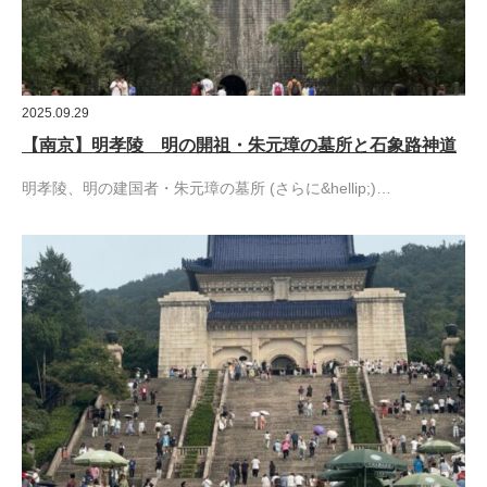
2025.09.29
【南京】明孝陵 明の開祖・朱元璋の墓所と石象路神道
明孝陵、明の建国者・朱元璋の墓所 (さらに&hellip;)…