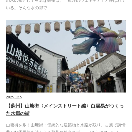
の水の都として有名な蘇州は、「東洋のヴェネチア」と呼ばれて
いる。そんな水の都で…
2025.12.5
【蘇州】山塘街〈メインストリート編〉白居易がつくっ
た水郷の街
山塘街を歩く山塘街：伝統的な建築物と水路が残り、古風で詩情