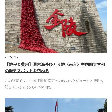
2025.09.29
【旅程＆費用】週末海外ひとり旅《南京》中国四大古都
の歴史スポットを訪ねる
この記事では、中国江蘇省 南京への旅のスケジュールと費用を
記しています (さらに&hellip;)…