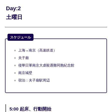
Day:2
土曜日
スケジュール
上海→南京（高速鉄道）
夫子廟
侵華日軍南京大虐殺遇難同胞紀念館
南京城壁
宿泊：夫子廟駅周辺
5:00 起床、行動開始