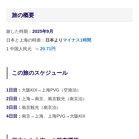
旅の概要
旅した時期：
2025年9月
日本と上海の時差：
日本より
マイナス1時間
1
中国人民元
≒
20.71円
この旅のス
ケジ
ュール
1日目：
大阪KIX→上海PVG（空港泊）
2日目：
上海→南京、南京観光（南京泊）
3日目：
南京観光（南京泊）
4日目：
南京→上海、上海PVG→大阪KIX