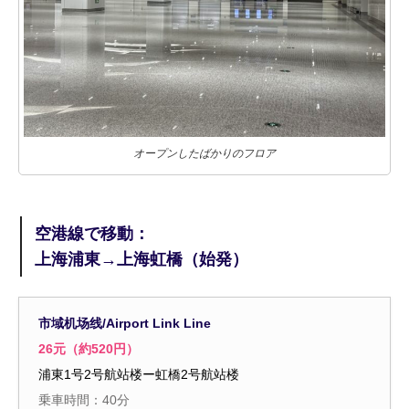
オープンしたばかりのフロア
空港線で移動：
上海浦東→上海虹橋（始発）
市域机场线/Airport Link Line
26元（約520円）
浦東1号2号航站楼ー虹橋2号航站楼
乗車時間：40分