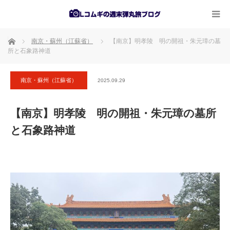
ホーム
南京・蘇州（江蘇省）
【南京】明孝陵 明の開祖・朱元璋の墓
所と石象路神道
南京・蘇州（江蘇省）
2025.09.29
【南京】明孝陵 明の開祖・朱元璋の墓所
と石象路神道