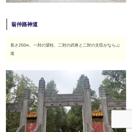
翁仲路神道
長さ250m、一対の望柱、二対の武将と二対の文臣がならぶ
道