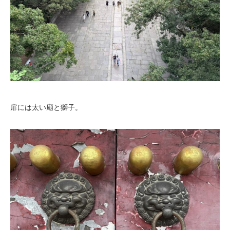
扉には太い廟と獅子。