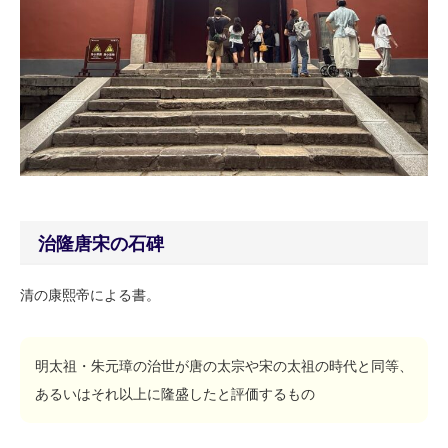
治隆唐宋の石碑
清の康熙帝による書。
明太祖・朱元璋の治世が唐の太宗や宋の太祖の時代と同等、
あるいはそれ以上に隆盛したと評価するもの