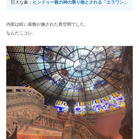
巨大な象：
ヒンドゥー教の神の乗り物とされる「エラワン」
内部は眩い装飾が施された異空間でした。
なんだこコレ。