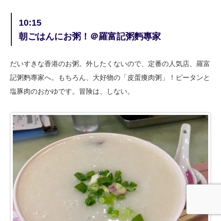
10:15
朝ごはんにお粥！＠羅富記粥麪專家
だいすきな香港のお粥。外したくないので、定番の人気店、羅富
記粥麪專家へ。もちろん、大好物の「皮蛋痩肉粥」！ピータンと
塩豚肉のおかゆです。冒険は、しない。