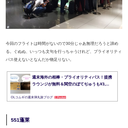
今回のフライトは時間がないので30分じゃあ無理だろうと諦め
る。ぐぬぬ、いっつも文句を行っちゃうけれど、プライオリティ
パス使えないとなんだか物足りない。
週末海外の相棒・プライオリティパス！提携
ラウンジが無料＆関空のぼてぢゅうも¥3,...
OLコムギの週末弾丸旅ブログ
1 Pocket
551蓬莱