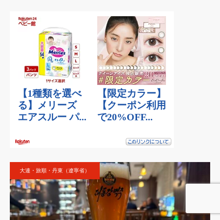
大連・旅順・丹東（遼寧省）