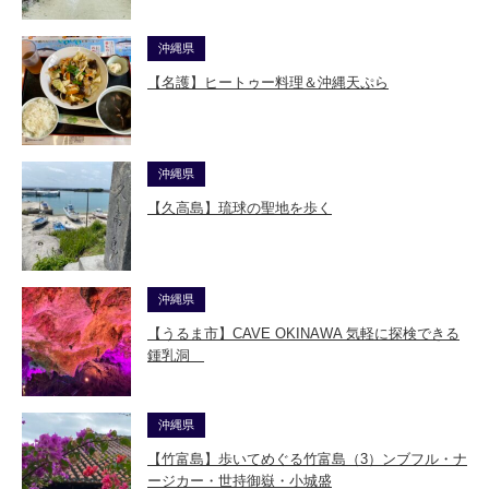
沖縄県
【名護】ヒートゥー料理＆沖縄天ぷら
沖縄県
【久高島】琉球の聖地を歩く
沖縄県
【うるま市】CAVE OKINAWA 気軽に探検できる
鍾乳洞
沖縄県
【竹富島】歩いてめぐる竹富島（3）ンブフル・ナ
ージカー・世持御嶽・小城盛