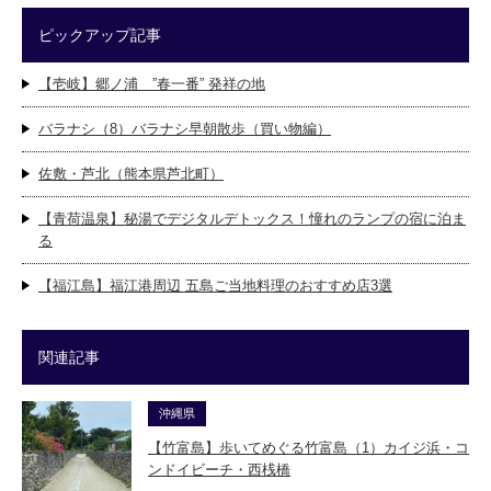
ピックアップ記事
【壱岐】郷ノ浦 ”春一番” 発祥の地
バラナシ（8）バラナシ早朝散歩（買い物編）
佐敷・芦北（熊本県芦北町）
【青荷温泉】秘湯でデジタルデトックス！憧れのランプの宿に泊ま
る
【福江島】福江港周辺 五島ご当地料理のおすすめ店3選
関連記事
沖縄県
【竹富島】歩いてめぐる竹富島（1）カイジ浜・コ
ンドイビーチ・西桟橋