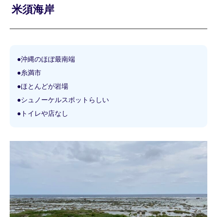
米須
海岸
●沖縄のほぼ最南端
●糸満市
●ほとんどが岩場
●シュノーケルスポットらしい
●トイレや店なし