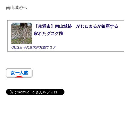
南山城跡へ。
【糸満市】南山城跡 がじゅまるが鎮座する
寂れたグスク跡
OLコムギの週末弾丸旅ブログ