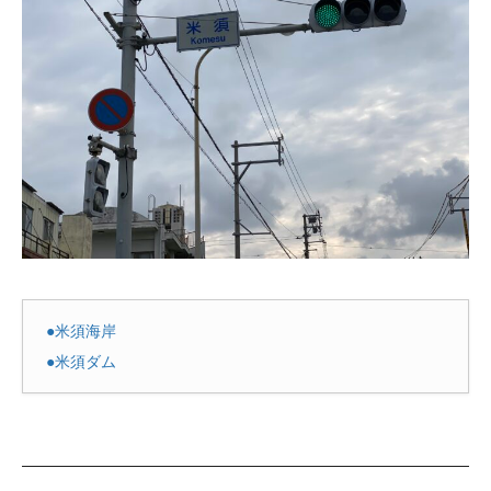
●米須海岸
●米須ダム