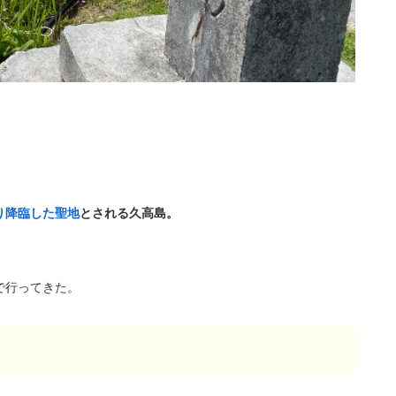
り降臨した聖地
とされる久高島。
で行ってきた。