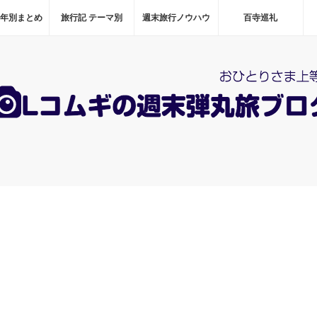
 年別まとめ
旅行記 テーマ別
週末旅行ノウハウ
百寺巡礼