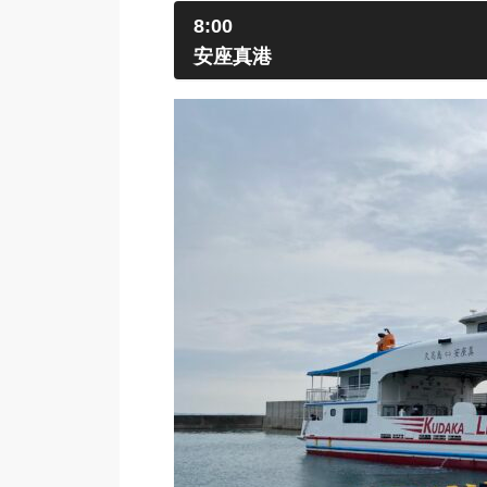
8:00
安座真港