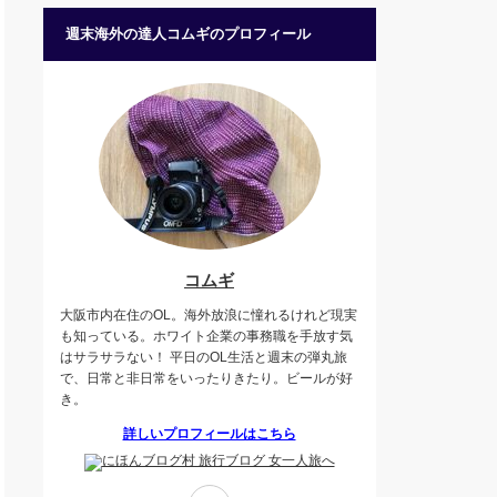
週末海外の達人コムギのプロフィール
コムギ
大阪市内在住のOL。海外放浪に憧れるけれど現実
も知っている。ホワイト企業の事務職を手放す気
はサラサラない！ 平日のOL生活と週末の弾丸旅
で、日常と非日常をいったりきたり。ビールが好
き。
詳しいプロフィールはこちら
Twitter