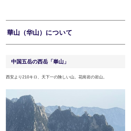
華山（华山）について
中国五岳の西岳「崋山」
西安より210キロ、天下一の険しい山。花崗岩の岩山。