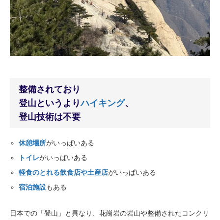
整備されており
登山というより
ハイキング
、
登山技術は不要
休憩場所
がいっぱいある
トイレ
がいっぱいある
軽食のとれる飲食店や土産店
がいっぱいある
宿泊施設
もある
日本での「登山」と異なり、花崗岩の岩山や整備されたコンクリ