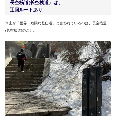
長空桟道(长空栈道）は、
迂回ルートあり
崋山が「世界一危険な登山道」と言われているのは、長空桟道
(长空栈道)のこと。