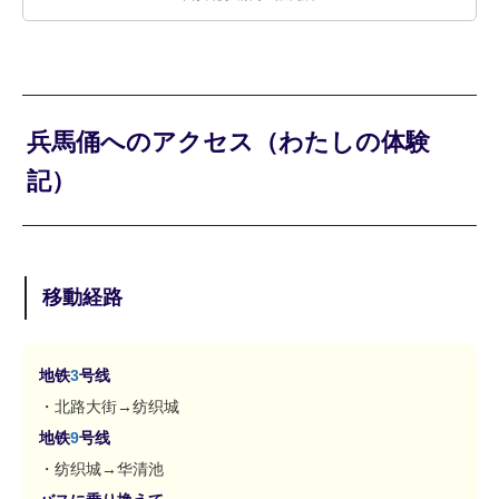
兵馬俑へのアクセス（わたしの体験
記）
移動経路
地铁
3
号线
・北路大街→纺织城
地铁
9
号线
・纺织城→华清池