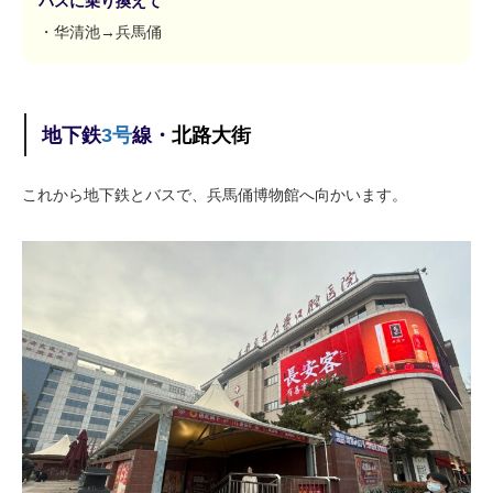
バスに乗り換えて
・华清池→兵馬俑
地下鉄
3
号
線
・
北路大街
これから地下鉄とバスで、兵馬俑博物館へ向かいます。