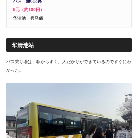
バス 游613路
5元（約100円）
华清池→兵马俑
华清池站
バス乗り場は、駅からすぐ。人だかりができているのですぐにわ
かった。