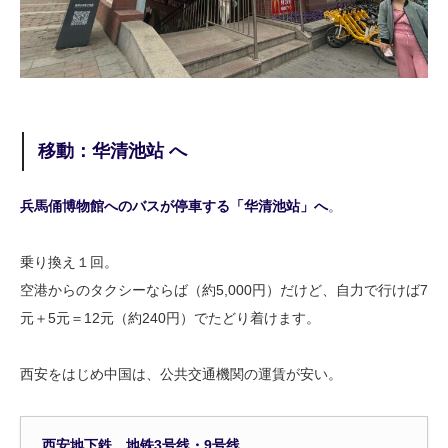
移動：华清池站 へ
兵馬俑博物館へのバスが停車する「华清池站」へ
。
乗り換え１回。
空港からのタクシーならば（約5,000円）だけど、自力で行けば7
元＋5元＝12元（約240円）でたどり着けます。
西安をはじめ中国は、公共交通機関の運賃が安い。
西安地下鉄 地铁3号线・9号线