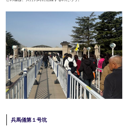
兵馬俑第１号坑