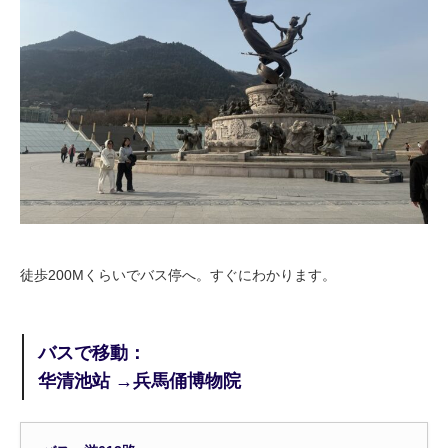
徒歩200Mくらいでバス停へ。すぐにわかります。
バスで移動：
华清池站 →兵馬俑博物院