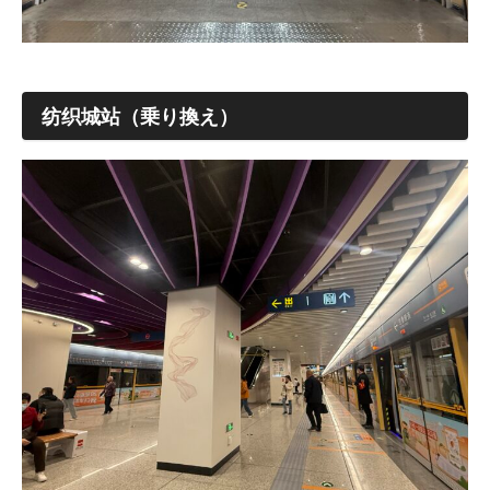
纺织城站（乗り換え）