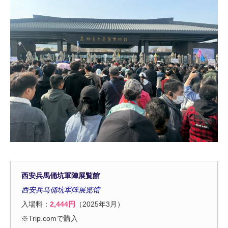
西安兵馬俑坑軍陣展覧館
西安兵马俑坑军阵展览馆
入場料：
2,444円
（2025年3月）
※Trip.comで購入