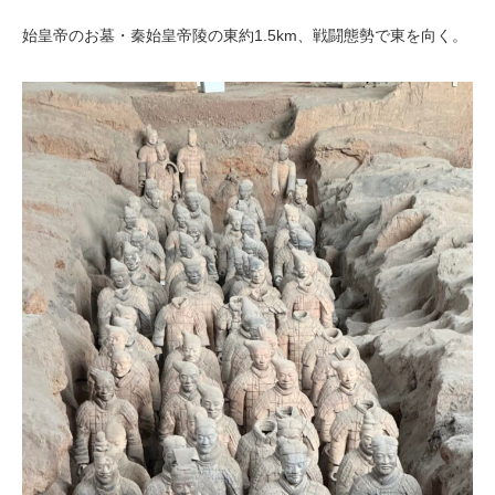
始皇帝のお墓・秦始皇帝陵の東約1.5km、戦闘態勢で東を向く。