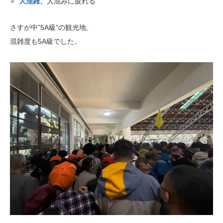
大混雑、
人混みに疲れる
さすが中”5A級”の観光地、
混雑度も5A級でした。