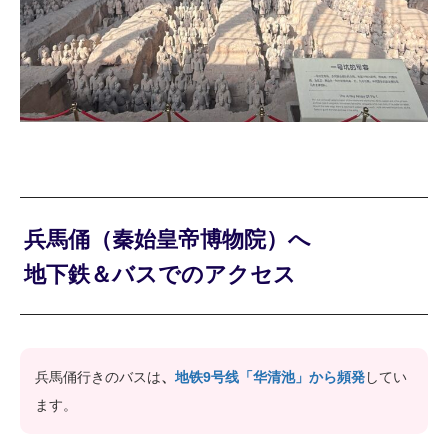
兵馬俑（秦始皇帝博物院）へ
地下鉄＆バスでのアクセス
兵馬俑行きのバスは
、
地铁9号线「华清池」から頻発
してい
ます。