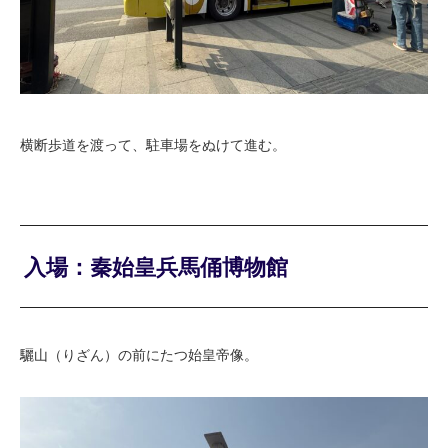
横断歩道を渡って、駐車場をぬけて進む。
入場：秦始皇兵馬俑博物館
驪山（りざん）の前にたつ始皇帝像。