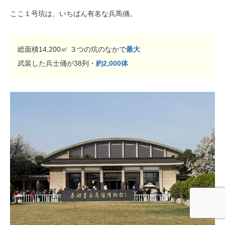
ここ１号坑は、いちばん有名な兵馬俑。
総面積14,200㎡ ３つの坑のなかで
最大
武装した兵士俑が38列・
約2,000体