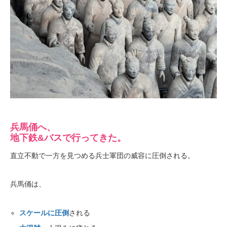
兵馬俑へ、
地下鉄&バスで行ってきた。
直立不動で一方を見つめる兵士軍団の威容に圧倒される。
兵馬俑は、
スケールに圧倒
される