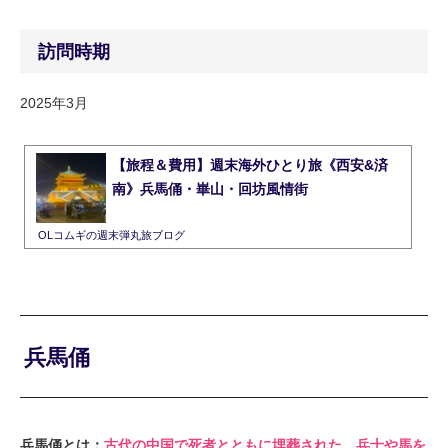
訪問時期
2025年3月
【旅程＆費用】週末海外ひとり旅《西安&済
南》兵馬俑・崋山・回坊風情街
OLコムギの週末弾丸旅ブログ
兵馬俑
兵馬俑とは：
古代の中国で死者とともに埋葬された、兵士や馬を