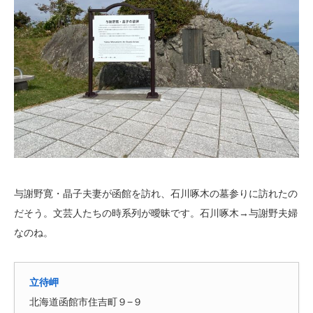
与謝野寛・晶子夫妻が函館を訪れ、石川啄木の墓参りに訪れたの
だそう。文芸人たちの時系列が曖昧です。石川啄木→与謝野夫婦
なのね。
立待岬
北海道函館市住吉町９−９