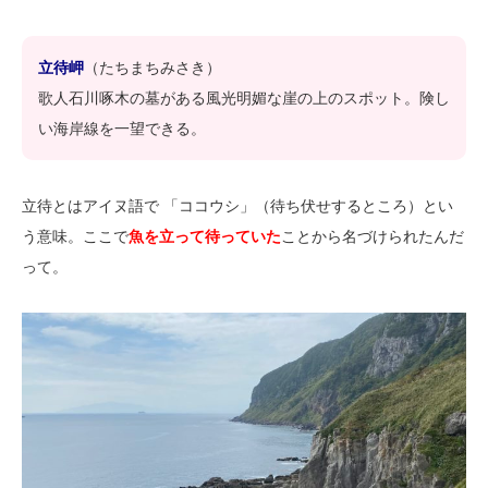
立待岬
（たちまちみさき）
歌人石川啄木の墓がある風光明媚な崖の上のスポット。険し
い海岸線を一望できる。
立待とはアイヌ語で 「ココウシ」（待ち伏せするところ）とい
う意味。ここで
魚を立って待っていた
ことから名づけられたんだ
って。