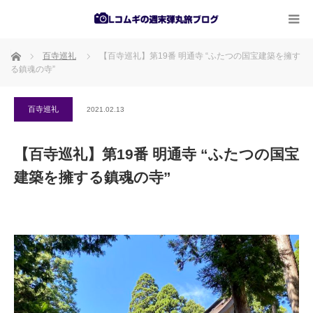
ホーム
百寺巡礼
【百寺巡礼】第19番 明通寺 “ふたつの国宝建築を擁す
る鎮魂の寺”
百寺巡礼
2021.02.13
【百寺巡礼】第19番 明通寺 “ふたつの国宝
建築を擁する鎮魂の寺”