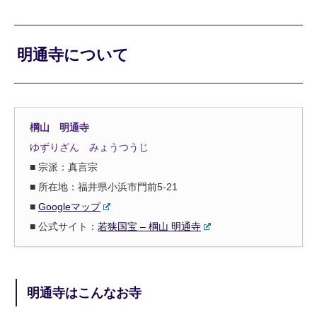
明通寺について
棡山 明通寺
ゆずりざん みょうつうじ
■ 宗派：真言宗
■ 所在地：福井県小浜市門前5-21
■
Googleマップ
■ 公式サイト：
若狭国宝 – 棡山 明通寺
明通寺はこんなお寺