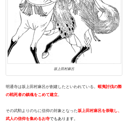
坂上田村麻呂
明通寺は坂上田村麻呂が創建したといわれている。
蝦夷討伐の際
の戦死者の鎮魂をこめて建立
。
その武勲よりのちに信仰の対象となった
坂上田村麻呂を崇敬し、
武人の信仰を集めるお寺
でもあります
。