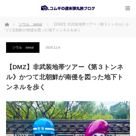
ホーム
ソウル seoul
【DMZ】非武装地帯ツアー《第３トンネル》か
つて北朝鮮が南侵を図った地下トンネルを歩く
ソウル seoul
2025.12.8
【DMZ】非武装地帯ツアー《第３トンネ
ル》かつて北朝鮮が南侵を図った地下ト
ンネルを歩く