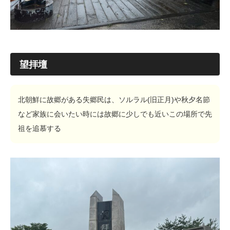
望拝壇
北朝鮮に故郷がある失郷民は、ソルラル(旧正月)や秋夕名節
など家族に会いたい時には故郷に少しでも近いこの場所で先
祖を追慕する