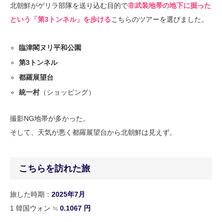
北朝鮮がゲリラ部隊を送り込む目的で
非武装地帯の地下に掘った
という「第3トンネル」を歩ける
こちらのツアーを選びました。
臨津閣ヌリ平和公園
第3トンネル
都羅展望台
統一村
（ショッピング）
撮影NG地帯が多かった。
そして、天気が悪く都羅展望台から北朝鮮は見えず。
こちらを訪れた旅
旅した時期：
2025年7月
1
韓国ウォン
≒
0.1067
円