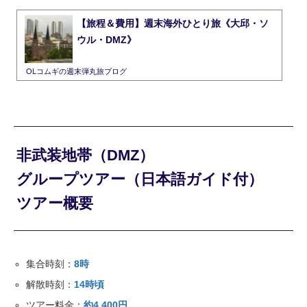
【旅程＆費用】週末海外ひとり旅《大邱・ソ
ウル・DMZ》
OLコムギの週末弾丸旅ブログ
非武装地帯（DMZ）
グループツアー（日本語ガイド付）
ツアー概要
集合時刻：
8時
解散時刻：
1
4時
頃
ツアー料金：
約4,400円