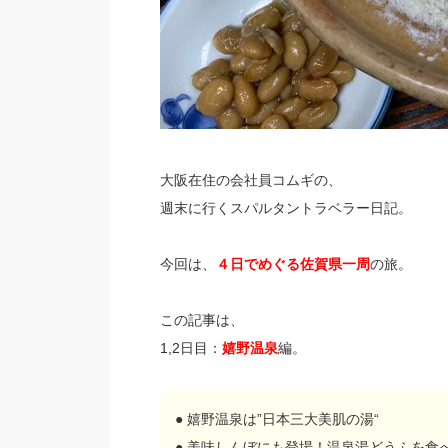
大阪在住の会社員コムギの、
週末に行くスパルタントラベラー日記。
今回は、
４日でめぐる佐賀県一周
の旅。
この記事は、
1,2日目
：
嬉野温泉
編。
●
嬉野温泉は”日本三大美肌の湯“
●
美味しんぼにも登場！
温泉湯どうふ
を食