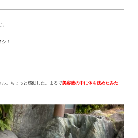
ど、
ヨシ！
ゥル。ちょっと感動した。まるで
美容液の中に体を沈めたみた