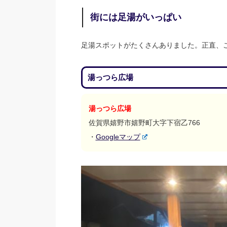
街には足湯がいっぱい
足湯スポットがたくさんありました。正直、
湯っつら広場
湯っつら広場
佐賀県嬉野市嬉野町大字下宿乙766
・
Googleマップ