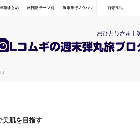
 年別まとめ
旅行記 テーマ別
週末旅行ノウハウ
百寺巡礼
指す
で美肌を目指す