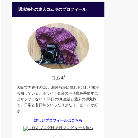
週末海外の達人コムギのプロフィール
コムギ
大阪市内在住のOL。海外放浪に憧れるけれど現実
も知っている。ホワイト企業の事務職を手放す気
はサラサラない！ 平日のOL生活と週末の弾丸旅
で、日常と非日常をいったりきたり。ビールが好
き。
詳しいプロフィールはこちら
Twitter