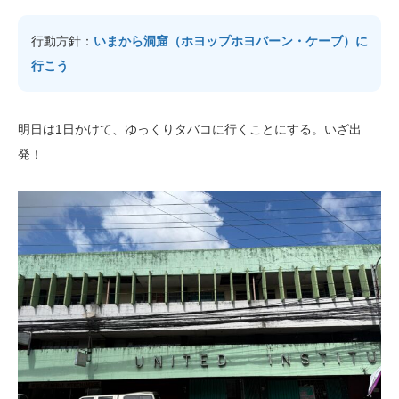
行動方針：
いまから洞窟（ホヨップホヨバーン・ケーブ）に
行こう
明日は1日かけて、ゆっくりタバコに行くことにする。いざ出
発！