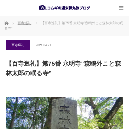
ホーム
百寺巡礼
【百寺巡礼】第75番 永明寺”森鴎外こと森林太郎の眠
る寺”
百寺巡礼
2021.04.21
【百寺巡礼】第75番 永明寺”森鴎外こと森
林太郎の眠る寺”