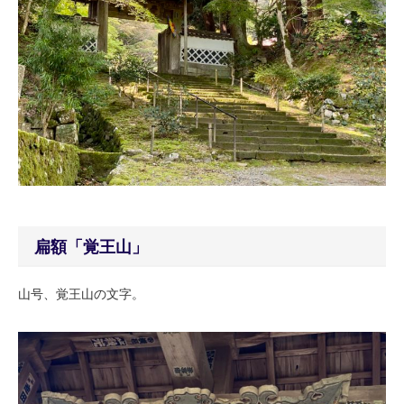
扁額「覚王山」
山号、覚王山の文字。