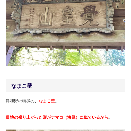
なまこ壁
津和野の特徴の、
なまこ壁
。
目地の盛り上がった形がナマコ（海鼠）に似ているから
。