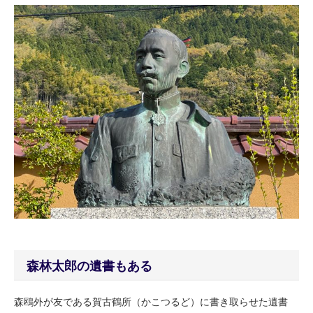
森林太郎の遺書もある
森鴎外が友である賀古鶴所（かこつるど）に書き取らせた遺書