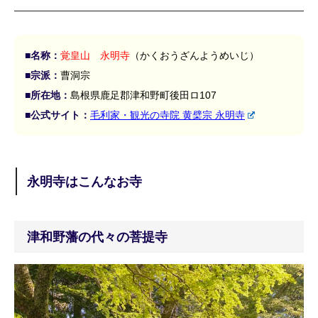
■名称：
覚皇山 永明寺
（かくおうざんようめいじ）
■宗派：
曹洞宗
■所在地：
島根県鹿足郡津和野町後田ロ107
■公式サイト：
毛利家・観光の寺院 黄檗宗 永明寺
永明寺はこんなお寺
津和野藩の代々の菩提寺