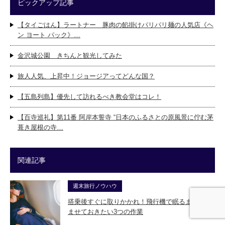
ピックアップ記事
【タイごはん】ラートナー 豚肉の餡掛けパリパリ麺の人気店《ヘ
ン ヨート パック》…
金沢城公園 きちんと観光してみた
旅人人気、上昇中！ジョージアってどんな国？
【五島列島】優先して訪れるべき教会堂はコレ！
【百寺巡礼】第11番 阿岸本誓寺 “日本のふるさとの原風景に佇む茅
葺き屋根の寺…
関連記事
週末旅行ノウハウ
搭乗後すぐに取りかかれ！飛行機で眠るまえに済
ませておきたい3つの作業