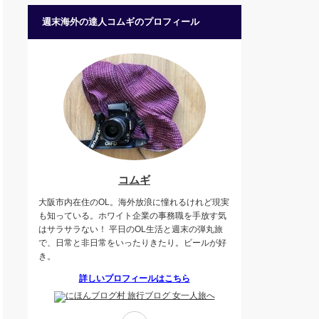
週末海外の達人コムギのプロフィール
コムギ
大阪市内在住のOL。海外放浪に憧れるけれど現実
も知っている。ホワイト企業の事務職を手放す気
はサラサラない！ 平日のOL生活と週末の弾丸旅
で、日常と非日常をいったりきたり。ビールが好
き。
詳しいプロフィールはこちら
Twitter