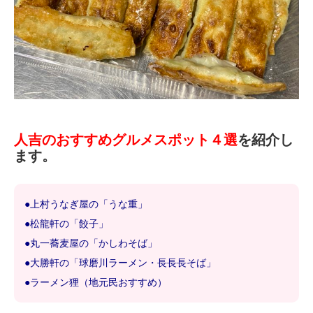
人吉のおすすめグルメスポット４選
を紹介し
ます。
●上村うなぎ屋の「うな重」
●松龍軒の「餃子」
●丸一蕎麦屋の「かしわそば」
●大勝軒の「球磨川ラーメン・長長長そば」
●ラーメン狸（地元民おすすめ）