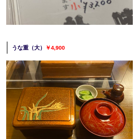
うな重（大）
￥4,900