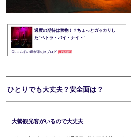
過度の期待は禁物！？ちょっとガッカリし
た"ペトラ・バイ・ナイト"
OLコムギの週末弾丸旅ブログ
2 Pockets
ひとりでも大丈夫？安全面は？
大勢観光客がいるので大丈夫