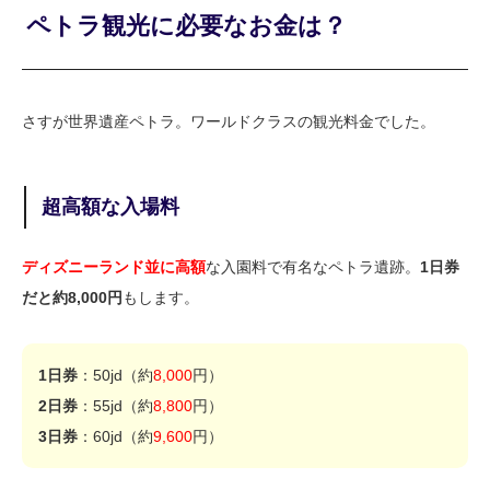
ペトラ観光に必要なお金は？
さすが世界遺産ペトラ。ワールドクラスの観光料金でした。
超高額な入場料
ディズニーランド並に高額
な入園料で有名なペトラ遺跡。
1日券
だと約8,000円
もします。
1日券
：50jd（約
8,000
円）
2日券
：55jd（約
8,800
円）
3日券
：60jd（約
9,600
円）