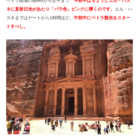
ペトラ開場の朝6時から正午まで、
午前中はちょうどエル・ハズ
ネに直射日光があたり「バラ色」ピンクに輝くのです。
エル・ハ
ズネまではゲートから1時間ほど。
午前中にペトラ観光をスター
トすべし。