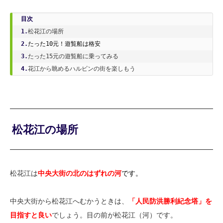
目次
1.
2.
たった10元！遊覧船は格安
3.
4.
花江から眺めるハルビンの街を楽しもう
松花江の場所
松花江は
中央大街の北のはずれの河
です。
中央大街から松花江へむかうときは、
「人民防洪勝利紀念塔」を
目指すと良い
でしょう。目の前が松花江（河）です。