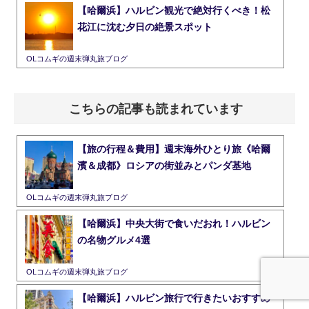
【哈爾浜】ハルビン観光で絶対行くべき！松
花江に沈む夕日の絶景スポット
OLコムギの週末弾丸旅ブログ
こちらの記事も読まれています
【旅の行程＆費用】週末海外ひとり旅《哈爾
濱＆成都》ロシアの街並みとパンダ基地
OLコムギの週末弾丸旅ブログ
【哈爾浜】中央大街で食いだおれ！ハルビン
の名物グルメ4選
OLコムギの週末弾丸旅ブログ
【哈爾浜】ハルビン旅行で行きたいおすすめ