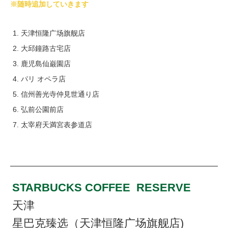
※随時追加していきます
天津恒隆广场旗舰店
大邱鐘路古宅店
鹿児島仙巌園店
パリ オペラ店
信州善光寺仲見世通り店
弘前公園前店
太宰府天満宮表参道店
STARBUCKS COFFEE RESERVE
天津
星巴克臻选（天津恒隆广场旗舰店)