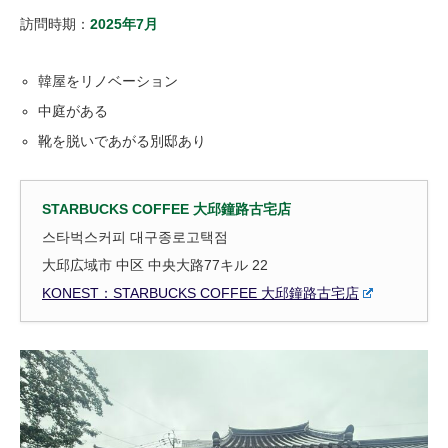
訪問時期：
2025年7月
韓屋をリノベーション
中庭がある
靴を脱いであがる別邸あり
STARBUCKS COFFE
E 大邱鐘路
古宅店
스타벅스커피 대구종로고택점
大邱広域市 中区 中央大路77キル 22
KONEST：STARBUCKS COFFEE 大邱鐘路古宅店