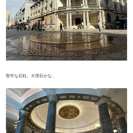
堅牢な石柱。大理石かな。