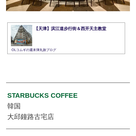
【天津】滨江道步行街＆西开天主教堂
OLコムギの週末弾丸旅ブログ
STARBUCKS COFFEE
韓国
大邱鐘路古宅店