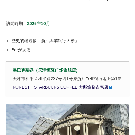
訪問時期：
2025年10月
歴史的建造物「浙江興業銀行大楼」
Barがある
星巴克臻选（天津恒隆广场旗舰店)
天津市和平区和平路237号增1号原浙江兴业银行地上第1层
KONEST：STARBUCKS COFFEE 大邱鐘路古宅店