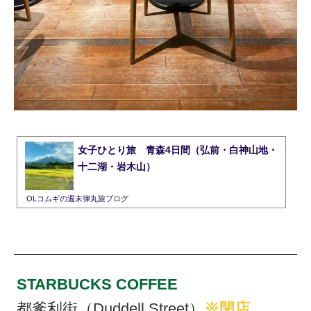
女子ひとり旅 青森4日間（弘前・白神山地・
十二湖・岩木山）
OLコムギの週末弾丸旅ブログ
STARBUCKS COFFEE
都爹利街（Duddell Street）
※閉店