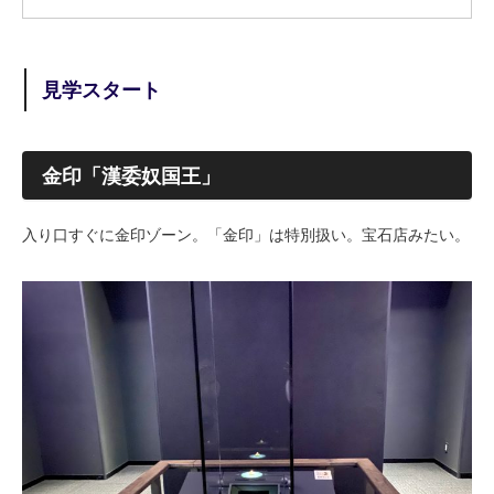
見学スタート
金印「漢委奴国王」
入り口すぐに金印ゾーン。「金印」は特別扱い。宝石店みたい。