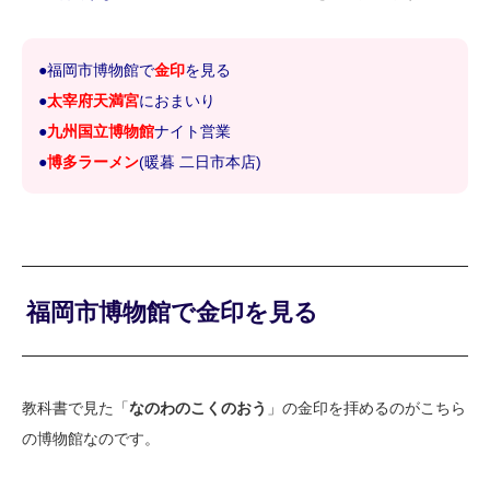
●福岡市博物館で
金印
を見る
●
太宰府天満宮
におまいり
●
九州国立博物館
ナイト営業
●
博多ラーメン
(暖暮 二日市本店)
福岡市博物館で金印を見る
教科書で見た「
なのわのこくのおう
」の金印を拝めるのがこちら
の博物館なのです。