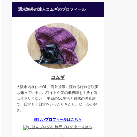
週末海外の達人コムギのプロフィール
コムギ
大阪市内在住のOL。海外放浪に憧れるけれど現実
も知っている。ホワイト企業の事務職を手放す気
はサラサラない！ 平日のOL生活と週末の弾丸旅
で、日常と非日常をいったりきたり。ビールが好
き。
詳しいプロフィールはこちら
Twitter