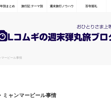
 年別まとめ
旅行記 テーマ別
週末旅行ノウハウ
百寺巡礼
ンマービール事情
・ミャンマービール事情